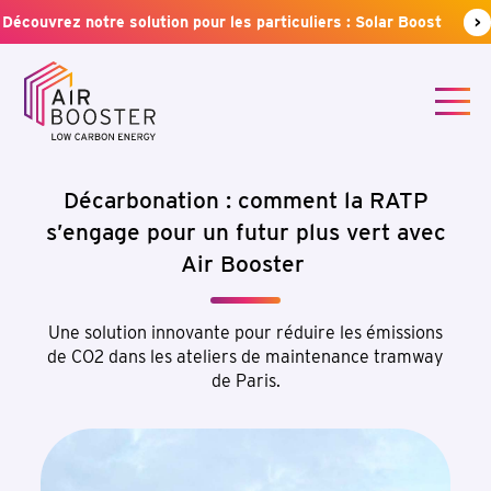
Découvrez notre solution pour les particuliers : Solar Boost
>
Décarbonation : comment la RATP
s’engage pour un futur plus vert avec
Air Booster
Une solution innovante pour réduire les émissions
de CO2 dans les ateliers de maintenance tramway
En soumettant ce formulaire, j'accepte la politique de
de Paris.
confidentialité.